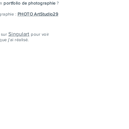
on
portfolio de photographie
?
graphie :
PHOTO ArtStudio29
Singulart
e sur
pour voir
e j'ai réalisé.