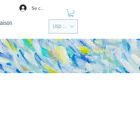
Se connecter
aison
USD ($)