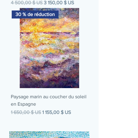
Prix original
Prix promotionnel
4 500,00 $ US
3 150,00 $ US
30 % de réduction
Paysage marin au coucher du soleil
en Espagne
Prix original
Prix promotionnel
1 650,00 $ US
1 155,00 $ US