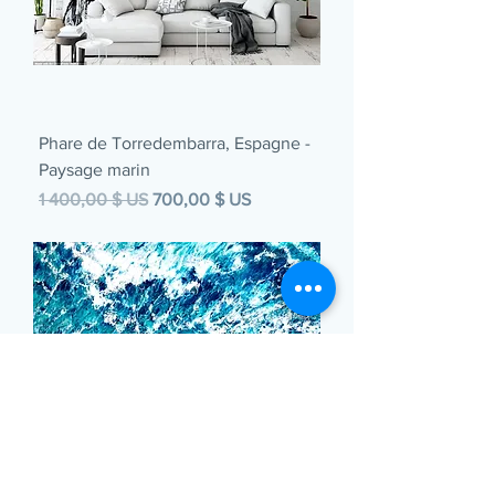
Phare de Torredembarra, Espagne -
Paysage marin
Prix original
Prix promotionnel
1 400,00 $ US
700,00 $ US