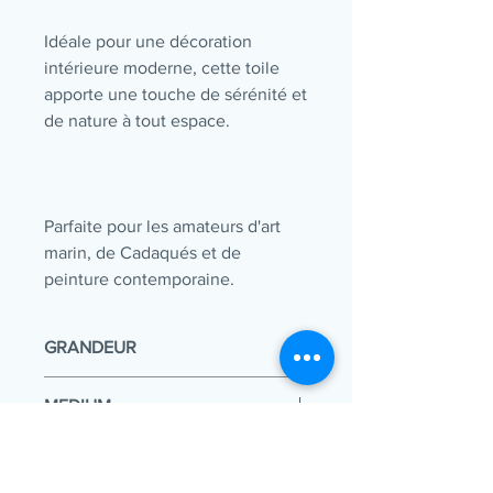
Idéale pour une décoration
intérieure moderne, cette toile
apporte une touche de sérénité et
de nature à tout espace.
Parfaite pour les amateurs d'art
marin, de Cadaqués et de
peinture contemporaine.
GRANDEUR
36 x 30 x 1.5 po
MEDIUM
Acrylique sur toile tendue sur un
EXPÉDITION ET MANUTENTION
châssis en bois